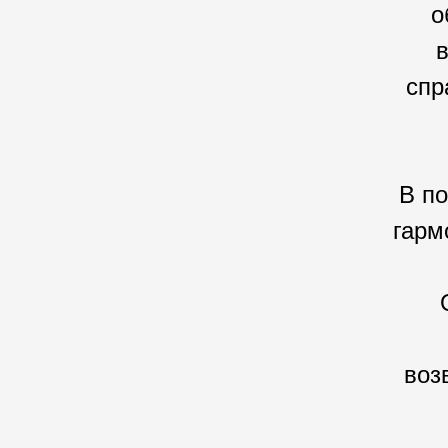
о
спр
В по
гарм
воз