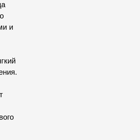
да
о
ми и
ягкий
ения.
т
вого