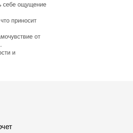
ь себе ощущение
 что приносит
амочувствие от
.
ости и
очет