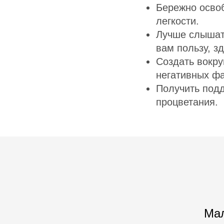
Бережно освоб
легкости.
Лучше слышать
вам пользу, з
Создать вокру
негативных ф
Получить подд
процветания.
Мал