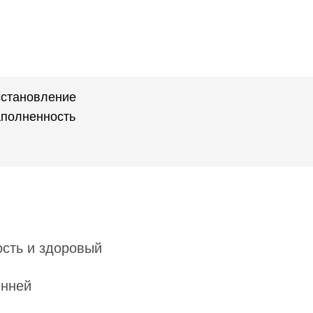
сстановление
аполненность
ость и здоровый
енней