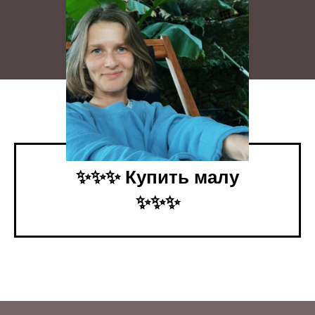
Ксюша
Создатеь Dream.Play.Love и со-автор
украшений
Ольга
Создатель украшений
✨✨✨ Купить малу
Евгения
✨✨✨
Техническая фея