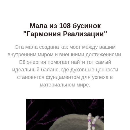
Мала из 108 бусинок
"Гармония Реализации"
Эта мала создана как мост между вашим
внутренним миром и внешними достижениями.
Её энергия помогает найти тот самый
идеальный баланс, где духовные ценности
становятся фундаментом для успеха в
материальном мире.