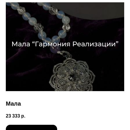
Мала
23 333
р.