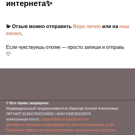
интернета✨
💫 Отзыв можно отправить
Вере лично
или на
наш
емаил
.
Если чувствуешь отклик — просто запиши и отправь
🤍
© Все права защищены.
Индивидуальный предприниматель Иванова Ксения Алексеевна
ОРГНИП 324547600159892 / ИНН 540536226070
электронная почта:
support@dreamplaylove.com
Договор об указании информационно-консультационных услуг
Публичная оферта на предоставление лицензионного доступа