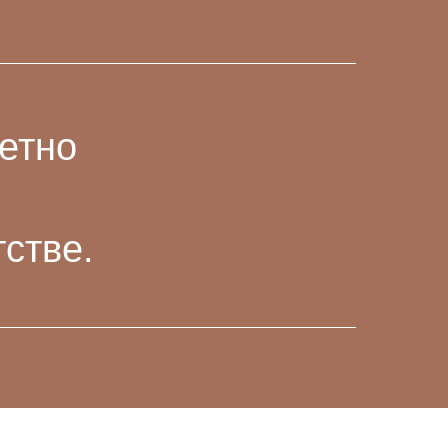
ретно
стве.