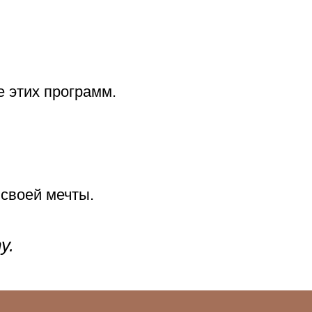
 этих программ.
 своей мечты.
у.