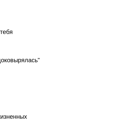
 тебя
"доковырялась"
жизненных